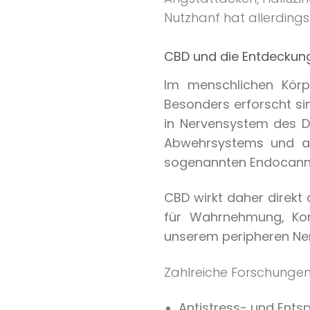
Nutzhanf hat allerding
CBD und die Entdecku
Im menschlichen Körp
Besonders erforscht si
in Nervensystem des Da
Abwehrsystems und au
sogenannten Endocanna
CBD wirkt daher direkt 
für Wahrnehmung, Kon
unserem peripheren Ner
Zahlreiche Forschunge
Antistress- und Ent