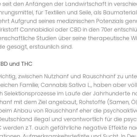
die seit den Anfängen der Landwirtschaft in versch
ahrungsmittel, für Textilien und Seile, als Baumateri
rt Aufgrund seines medizinischen Potenzials genu
irkstoff Cannabidiol oder CBD in den 70er entschl
enschaftliche Studien über seine therapeutische W
de gesagt, erstaunlich sind.
CBD und THC
wichtig, zwischen Nutzhanf und Rauschhanf zu unte
eichen Familie, Cannabis Sativa L., haben aber völl
ch Selektionsprozesse im Laufe der Jahrhunderte n
anf mit dem Ziel angebaut, Rohstoffe (Samen, Öl, 
eim Anbau von Rauschhanf eher die psychoaktive
 Deutschland illegal und verantwortlich für die ps
werden z.T. auch gefährliche negative Effekte n
nationen, Aufmerksamkeitsdefizite und Sucht. In 