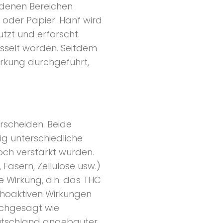
iedenen Bereichen
al oder Papier. Hanf wird
tzt und erforscht.
üsselt worden. Seitdem
irkung durchgeführt,
rscheiden. Beide
ig unterschiedliche
och verstärkt wurden.
Fasern, Zellulose usw.)
 Wirkung, d.h. das THC
ychoaktiven Wirkungen
achgesagt wie
Deutschland angebauter