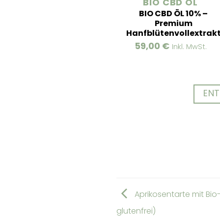
BIO CBD ÖL
BIO CBD ÖL 10% –
Premium
Hanfblütenvollextrak
59,00
€
Inkl. MwSt.
ENT
Aprikosentarte mit Bi
glutenfrei)