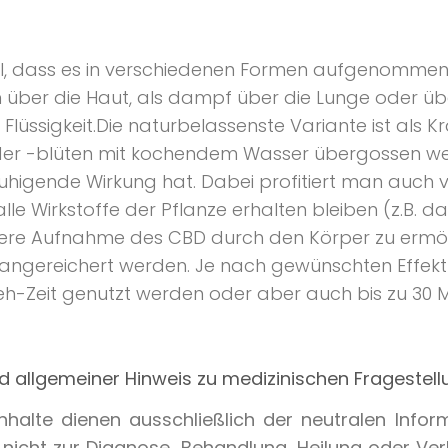
il, dass es in verschiedenen Formen aufgenommen
über die Haut, als dampf über die Lunge oder ü
Flüssigkeit.Die naturbelassenste Variante ist als K
der -blüten mit kochendem Wasser übergossen we
higende Wirkung hat. Dabei profitiert man auch
alle Wirkstoffe der Pflanze erhalten bleiben (z.B. 
ere Aufnahme des CBD durch den Körper zu ermögl
 angereichert werden. Je nach gewünschten Effe
ieh-Zeit genutzt werden oder aber auch bis zu 30 
 allgemeiner Hinweis zu medizinischen Fragestell
 Inhalte dienen ausschließlich der neutralen Info
 nicht zur Diagnose, Behandlung, Heilung oder Ve