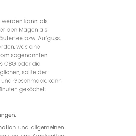
 werden kann: als
ber den Magen als
räutertee bzw. Aufguss,
rden, was eine
 vom sogenannten
das CBG oder die
ichen, sollte der
kt und Geschmack, kann
Minuten geköchelt
ungen.
rmation und allgemeinen
rhütung von Krankheiten