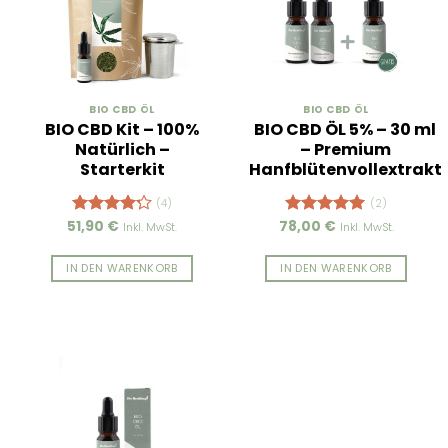
BIO CBD ÖL
BIO CBD ÖL
BIO CBD Kit – 100%
BIO CBD ÖL 5% – 30 ml
Natürlich –
– Premium
Starterkit
Hanfblütenvollextrakt
(4)
(2)
51,90
€
78,00
€
Bewertet
Bewertet
Inkl. MwSt.
Inkl. MwSt.
mit
4.25
mit
5.00
von 5
von 5
IN DEN WARENKORB
IN DEN WARENKORB