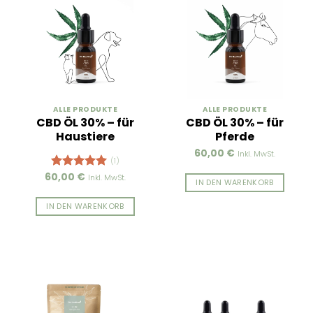
ALLE PRODUKTE
ALLE PRODUKTE
CBD ÖL 30% – für
CBD ÖL 30% – für
Haustiere
Pferde
60,00
€
Inkl. MwSt.
(1)
60,00
€
Bewertet
Inkl. MwSt.
IN DEN WARENKORB
mit
5.00
von 5
IN DEN WARENKORB