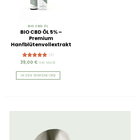
BIO CBD ÖL
BIO CBD ÖL 5% –
Premium
Hanfblütenvollextrakt
(9)
39,00
€
Bewertet
Inkl. MwSt.
mit
4.89
von 5
IN DEN WARENKORB