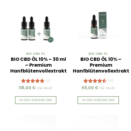
BIO CBD ÖL
BIO CBD ÖL
BIO CBD ÖL 10% – 30 ml
BIO CBD ÖL 10% –
– Premium
Premium
Hanfblütenvollextrakt
Hanfblütenvollextrakt
(11)
(9)
118,00
€
59,00
€
Bewertet
Bewertet
Inkl. MwSt.
Inkl. MwSt.
mit
4.82
mit
4.56
von 5
von 5
IN DEN WARENKORB
IN DEN WARENKORB