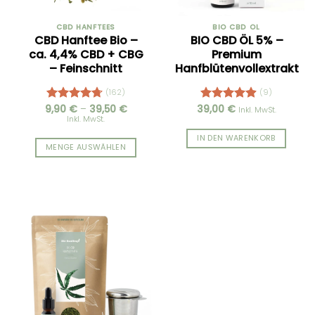
CBD HANFTEES
BIO CBD ÖL
CBD Hanftee Bio –
BIO CBD ÖL 5% –
ca. 4,4% CBD + CBG
Premium
– Feinschnitt
Hanfblütenvollextrakt
(162)
(9)
Preisspanne:
9,90
€
–
39,50
€
39,00
€
Bewertet
Bewertet
Inkl. MwSt.
9,90 €
Inkl. MwSt.
mit
4.75
mit
4.89
bis
von 5
von 5
39,50 €
IN DEN WARENKORB
MENGE AUSWÄHLEN
Dieses
Produkt
weist
mehrere
Varianten
auf.
Die
Optionen
können
auf
der