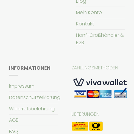
Blog
Mein Konto
Kontakt
Hanf-Großhändler &
B2B
ZAHLUNGSMETHODEN
INFORMATIONEN
Impressum
Datenschutzerklärung
Widerrufsbelehrung
LIEFERUNGEN
AGB
FAQ