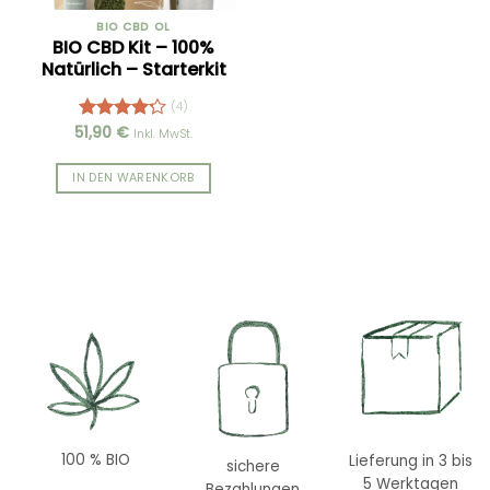
Produktseite
BIO CBD ÖL
gewählt
BIO CBD Kit – 100%
werden
Natürlich – Starterkit
(4)
51,90
€
Bewertet
Inkl. MwSt.
mit
4.25
von 5
IN DEN WARENKORB
100 % BIO
Lieferung in 3 bis
sichere
5 Werktagen
Bezahlungen