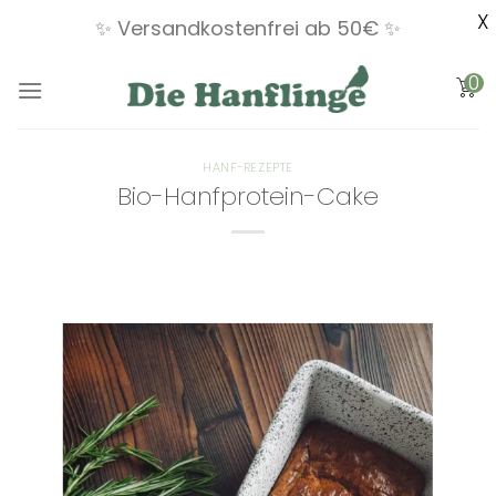
X
✨ Versandkostenfrei ab 50€ ✨
Zum
0
Inhalt
springen
HANF-REZEPTE
Bio-Hanfprotein-Cake